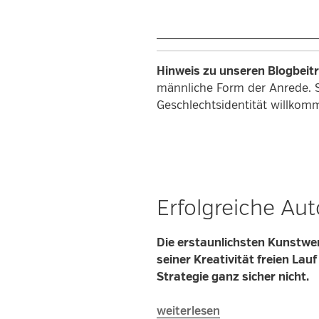
Maintenance
in
der
Intralogistik“
Hinweis zu unseren Blogbeit
männliche Form der Anrede. 
Geschlechtsidentität willkom
Erfolgreiche Aut
Die erstaunlichsten Kunstwe
seiner Kreativität freien Lau
Strategie ganz sicher nicht.
„Erfolgreiche
weiterlesen