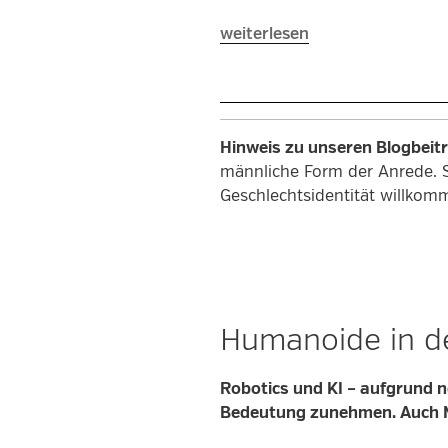
„Die
weiterlesen
Messesaison
beginnt!“
Hinweis zu unseren Blogbeit
männliche Form der Anrede. 
Geschlechtsidentität willkom
Humanoide in de
Robotics und KI – aufgrund n
Bedeutung zunehmen. Auch M