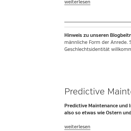
„Automatisierung
weiterlesen
im
Engineering“
Hinweis zu unseren Blogbeit
männliche Form der Anrede. 
Geschlechtsidentität willkom
Predictive Maint
Predictive Maintenance und I
also so etwas wie Ostern u
„Predictive
weiterlesen