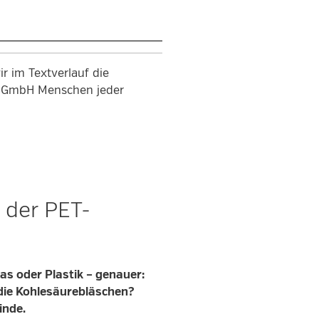
r im Textverlauf die
en GmbH Menschen jeder
 der PET-
las oder Plastik – genauer:
 die Kohlesäurebläschen?
inde.