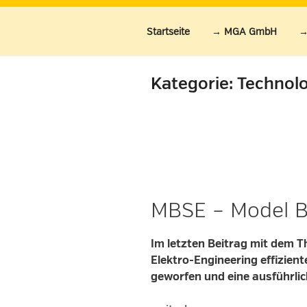
Zum
Inhalt
Startseite
→ MGA GmbH
→
springen
Kategorie:
Technolo
MBSE – Model B
Im letzten Beitrag mit dem T
Elektro-Engineering effizie
geworfen und eine ausführlic