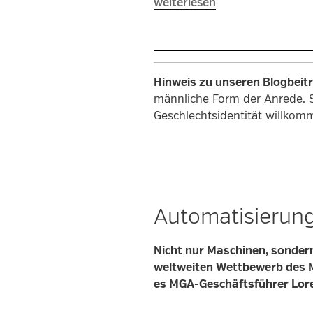
„MBSE
weiterlesen
–
Model
Based
Systems
Hinweis zu unseren Blogbeit
Engineering“
männliche Form der Anrede. 
Geschlechtsidentität willkom
Automatisierung
Nicht nur Maschinen, sondern
weltweiten Wettbewerb des 
es MGA-Geschäftsführer Loren