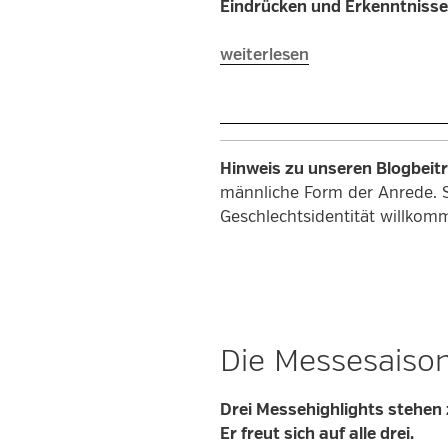
Eindrücken und Erkenntnisse
„Weniger
weiterlesen
ist
mehr:
Wie
Materialeffizienz
Hinweis zu unseren Blogbeit
die
männliche Form der Anrede. 
Kunststoffindustrie
Geschlechtsidentität willkom
resilient
macht“
Die Messesaison
Drei Messehighlights stehen
Er freut sich auf alle drei.