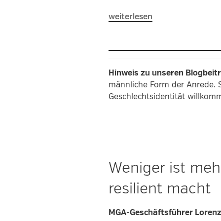
„Hmm,
weiterlesen
lecker!
Frische
und
spritzige
Hinweis zu unseren Blogbeit
Getränke
männliche Form der Anrede. 
aus
Geschlechtsidentität willkom
der
PET-
Flasche“
Weniger ist mehr
resilient macht
MGA-Geschäftsführer Lorenz A