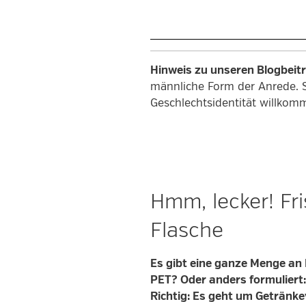
Automatisierungsprojekte
sind
kein
Zufall“
Hinweis zu unseren Blogbeit
männliche Form der Anrede. 
Geschlechtsidentität willkom
Hmm, lecker! Fr
Flasche
Es gibt eine ganze Menge an F
PET? Oder anders formuliert
Richtig: Es geht um Getränke