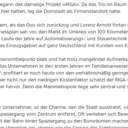
d begann das damalige Projekt »MGA«. Da das Trio im Rau
n hier hatten, lag die Domstadt als Firmenstandort nahe.
ndern, als das Duo sich zurückzog und Lorenz Arnold forta
inessplan sah vor, den Markt im Umkreis von 100 Kilometer
 Laufe der Jahre auf Automatisierungs- und Steuertechnik 
das Einzugsgebiet auf ganz Deutschland mit Kunden von Ko
ensmittelpunkt blieb und hat trotz mangelnder Aufmerksa
d das Unternehmen in den ersten Jahren im Familienanwese
, profitiert er noch heute von den verhältnismäßig gering
er nicht nur den niedrigen Kostenfaktor schätzt der MGA-
er hervor. Denn die Mainmetropole liege sehr zentral und 
er Unternehmer, ist der Charme, den die Stadt ausstrahlt. »
Spaziergang vom Zentrum entfernt. Oft verlieben sich Bewe
it der Bahn einen Spaziergang zu den Büroräumen machen«