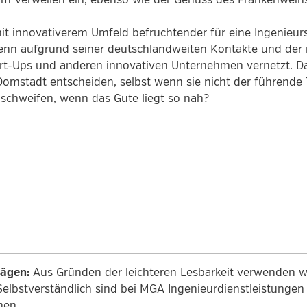
m Verweilen ein, ebenso wie der Genuss des Frankenweins
it innovativerem Umfeld befruchtender für eine Ingenieursge
 Denn aufgrund seiner deutschlandweiten Kontakte und de
art-Ups und anderen innovativen Unternehmen vernetzt. D
Domstadt entscheiden, selbst wenn sie nicht der führende
 schweifen, wenn das Gute liegt so nah?
rägen:
Aus Gründen der leichteren Lesbarkeit verwenden wi
Selbstverständlich sind bei MGA Ingenieurdienstleistung
men.