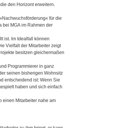
die den Horizont erweitern.
r »Nachwuchsförderung« für die
ika bei MGA im Rahmen der
 ist. Im Idealfall können
Vielfalt der Mitarbeiter zeigt
Projekte besitzen gleichermaßen
r und Programmierer in ganz
der seinen bisherigen Wohnsitz
Und entscheidend ist: Wenn Sie
 gespielt haben und sich einfach
o einen Mitarbeiter nahe am
arbeiter zu ihm bringt, er kann