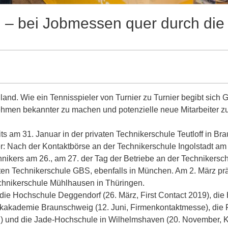
 – bei Jobmessen quer durch die
land.
Wie ein Tennisspieler von Turnier zu Turnier begibt sich 
hmen bekannter zu machen und potenzielle neue Mitarbeiter z
its am 31. Januar in der privaten Technikerschule Teutloff in B
: Nach der Kontaktbörse an der Technikerschule Ingolstadt am 
hnikers am 26., am 27. der Tag der Betriebe an der Technikers
aten Technikerschule GBS, ebenfalls in München. Am 2. März pr
chnikerschule Mühlhausen in Thüringen.
 die Hochschule Deggendorf (26. März, First Contact 2019), di
ikakademie Braunschweig (12. Juni, Firmenkontaktmesse), die
ag) und die Jade-Hochschule in Wilhelmshaven (20. November, Ka