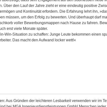
n. Über den Lauf der Jahre zieht er eine eindeutig positive Zwi
ermögen und Kontinuität erfordern. Die Erfahrung lehrt ihn, »da
en müssen, um den Erfolg zu bewerten. Und überhaupt darf ma
aschkorb voller Bewerbungsmappen nach Hause zu fahren. B
ch erst viele Monate später.
in-Win-Situation zu schaffen: Junge Leute bekommen einen 
rbeiter. Das macht den Aufwand locker wett!«
en:
Aus Gründen der leichteren Lesbarkeit verwenden wir im Te
 sind bei MGA Ingenieurdienstleistungen GmbH Menschen jeder 