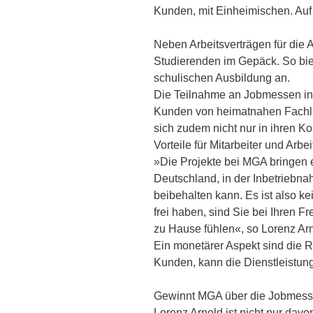
Kunden, mit Einheimischen. Auf 
Neben Arbeitsverträgen für die
Studierenden im Gepäck. So bie
schulischen Ausbildung an.
Die Teilnahme an Jobmessen in g
Kunden von heimatnahen Fachleut
sich zudem nicht nur in ihren 
Vorteile für Mitarbeiter und Arbe
»Die Projekte bei MGA bringen e
Deutschland, in der Inbetriebna
beibehalten kann. Es ist also k
frei haben, sind Sie bei Ihren F
zu Hause fühlen«, so Lorenz Ar
Ein monetärer Aspekt sind die 
Kunden, kann die Dienstleistun
Gewinnt MGA über die Jobmess
Lorenz Arnold ist nicht nur dav