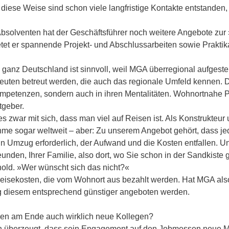
diese Weise sind schon viele langfristige Kontakte entstanden, 
 Absolventen hat der Geschäftsführer noch weitere Angebote zu
tet er spannende Projekt- und Abschlussarbeiten sowie Prakt
anz Deutschland ist sinnvoll, weil MGA überregional aufgestellt
en betreut werden, die auch das regionale Umfeld kennen. Die 
Kompetenzen, sondern auch in ihren Mentalitäten. Wohnortnahe 
itgeber.
s zwar mit sich, dass man viel auf Reisen ist. Als Konstrukteu
hme sogar weltweit – aber: Zu unserem Angebot gehört, dass je
ein Umzug erforderlich, der Aufwand und die Kosten entfallen. 
reunden, Ihrer Familie, also dort, wo Sie schon in der Sandkiste
nold. »Wer wünscht sich das nicht?«
Reisekosten, die vom Wohnort aus bezahlt werden. Hat MGA als
g diesem entsprechend günstiger angeboten werden.
en am Ende auch wirklich neue Kollegen?
on überzeugt, dass sein Engagement auf den Jobmessen neue Mit