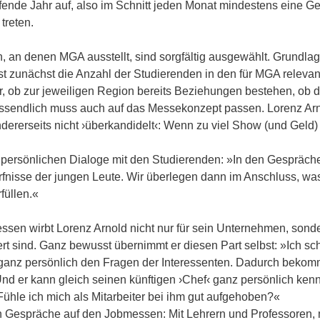
fende Jahr auf, also im Schnitt jeden Monat mindestens eine Ge
treten.
 an denen MGA ausstellt, sind sorgfältig ausgewählt. Grundlage
t zunächst die Anzahl der Studierenden in den für MGA relevan
ir, ob zur jeweiligen Region bereits Beziehungen bestehen, ob 
ussendlich muss auch auf das Messekonzept passen. Lorenz Arno
ndererseits nicht ›überkandidelt‹: Wenn zu viel Show (und Geld) i
 persönlichen Dialoge mit den Studierenden: »In den Gesprächen
fnisse der jungen Leute. Wir überlegen dann im Anschluss, was
füllen.«
sen wirbt Lorenz Arnold nicht nur für sein Unternehmen, sonde
rt sind. Ganz bewusst übernimmt er diesen Part selbst: »Ich 
h ganz persönlich den Fragen der Interessenten. Dadurch bekom
 Und er kann gleich seinen künftigen ›Chef‹ ganz persönlich ken
Fühle ich mich als Mitarbeiter bei ihm gut aufgehoben?«
n Gespräche auf den Jobmessen: Mit Lehrern und Professoren, m